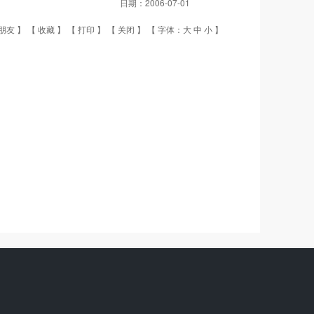
日期：
2006-07-01
朋友
】 【
收藏
】 【
打印
】 【
关闭
】 【 字体：
大
中
小
】