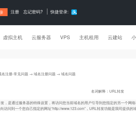
注册
忘记密码?
快捷登录:
虚拟主机
云服务器
VPS
主机租用
云建站
域名注册-常见问题
→
域名注册问题
→ 域名问题
名词解释：URL转发
转发，是通过服务器的特殊设置，将访问您当前域名的用户引导到您指定的另一个网络
向访问到一个您自己指定的网址“http://www.123.com”，URL转发功能是我司提