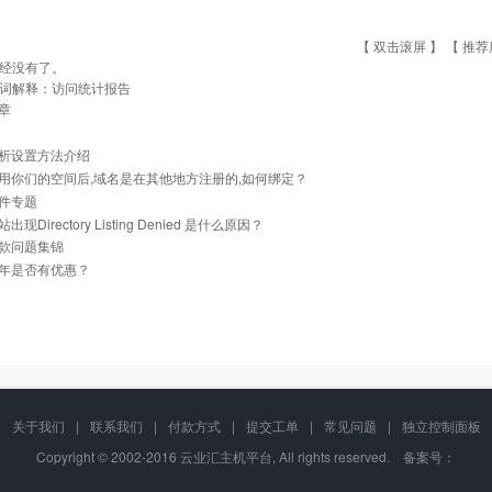
【 双击滚屏 】 【
推荐
经没有了。
词解释：访问统计报告
章
析设置方法介绍
用你们的空间后,域名是在其他地方注册的,如何绑定？
件专题
现Directory Listing Denied 是什么原因？
款问题集锦
年是否有优惠？
关于我们
|
联系我们
|
付款方式
|
提交工单
|
常见问题
|
独立控制面板
Copyright © 2002-2016 云业汇主机平台, All rights reserved. 备案号：