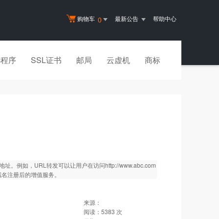
购物车
最新公告
帮助中心
0
小程序
SSL证书
邮局
云虚机
商标
地址。例如，URL转发可以让用户在访问
http://www.abc.com
供的域名注册后的增值服务。
来源：
阅读：
5383
次