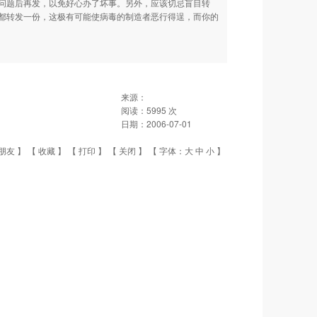
问题后再发，以免好心办了坏事。另外，应该切忌盲目转
都转发一份，这极有可能使病毒的制造者恶行得逞，而你的
来源：
阅读：
5995
次
日期：
2006-07-01
朋友
】 【
收藏
】 【
打印
】 【
关闭
】 【 字体：
大
中
小
】