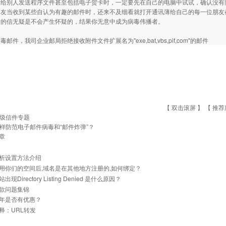
别人发送程序文件甚至包括电子贺卡时，一定要先在自己的电脑中试试，确认没有
朋友当收到某些自认为有趣的邮件时，还来不及细看就打开通讯薄给自己的每一位朋友
发的信无疑是不会产生怀疑的，结果你无意中成为病毒伟播者。
邮件，我司企业邮局拒绝接收附件文件扩展名为"exe,bat,vbs,pif,com"的邮件
【 双击滚屏 】 【
推荐
圾信件专题
样防范电子邮件病毒和“邮件炸弹”？
章
析设置方法介绍
用你们的空间后,域名是在其他地方注册的,如何绑定？
现Directory Listing Denied 是什么原因？
款问题集锦
年是否有优惠？
释：URL转发