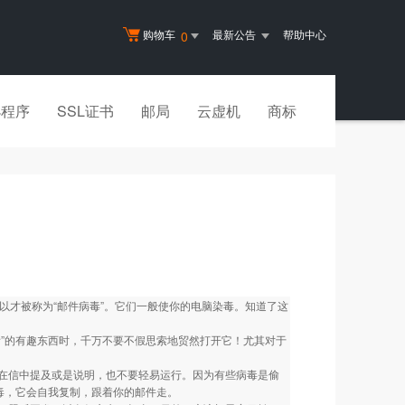
购物车
最新公告
帮助中心
0
小程序
SSL证书
邮局
云虚机
商标
所以才被称为“邮件病毒”。它们一般使你的电脑染毒。知道了这
”的有趣东西时，千万不要不假思索地贸然打开它！尤其对于
信中提及或是说明，也不要轻易运行。因为有些病毒是偷
病毒，它会自我复制，跟着你的邮件走。