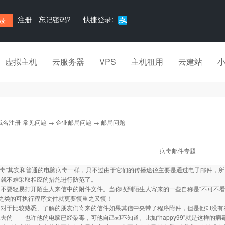
注册
忘记密码?
快捷登录:
虚拟主机
云服务器
VPS
主机租用
云建站
域名注册-常见问题
→
企业邮局问题
→ 邮局问题
病毒邮件专题
件病毒”其实和普通的电脑病毒一样，只不过由于它们的传播途径主要是通过电子邮件，
们就不难采取相应的措施进行防范了。
要轻易打开陌生人来信中的附件文件。当你收到陌生人寄来的一些自称是“不可不看
xe”之类的可执行程序文件就更要慎重之又慎！
于比较熟悉、了解的朋友们寄来的信件如果其信中夹带了程序附件，但是他却没有在
去的——也许他的电脑已经染毒，可他自己却不知道。比如“happy99”就是这样的