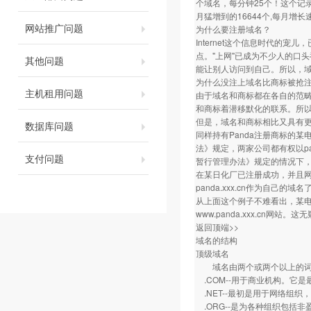
个域名，每分钟25个！这个记录
月猛增到的16644个,每月增长
网站推广问题
为什么要注册域名？
Internet这个信息时代
点。"上网"已成为不少人的口
其他问题
能让别人访问到自己。所以，
为什么没注上域名比商标被抢
主机租用问题
由于域名和商标都在各自的范畴
和商标着潜移默化的联系。所
但是，域名和商标相比又具有
数据库问题
同样持有Panda注册商标的
法》规定，两家公司都有权以pa
支付问题
暂行管理办法》规定的情况下，精
在某日化厂已注册成功，并且网站
panda.xxx.cn作为自己的域名
从上面这个例子不难看出，某电
www.panda.xxx.cn网站
返回顶端>>
域名的结构
顶级域名
域名由两个或两个以上的词构
.COM--用于商业机构。它是
.NET--最初是用于网络组织
.ORG--是为各种组织包括非