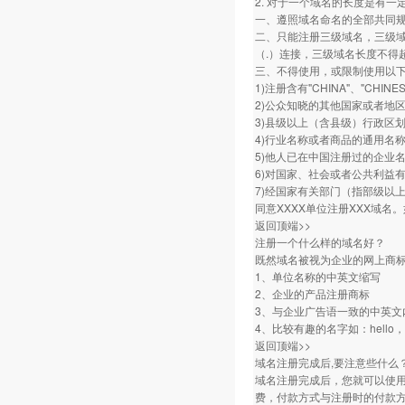
2. 对于一个域名的长度是有一
一、遵照域名命名的全部共同
二、只能注册三级域名，三级域名
（.）连接，三级域名长度不得
三、不得使用，或限制使用以
1)注册含有"CHINA"、"CHI
2)公众知晓的其他国家或者地
3)县级以上（含县级）行政区
4)行业名称或者商品的通用名
5)他人已在中国注册过的企业
6)对国家、社会或者公共利益
7)经国家有关部门（指部级以
同意XXXX单位注册XXX域名。
返回顶端>>
注册一个什么样的域名好？
既然域名被视为企业的网上商
1、单位名称的中英文缩写
2、企业的产品注册商标
3、与企业广告语一致的中英文
4、比较有趣的名字如：hello，h
返回顶端>>
域名注册完成后,要注意些什么
域名注册完成后，您就可以使
费，付款方式与注册时的付款方