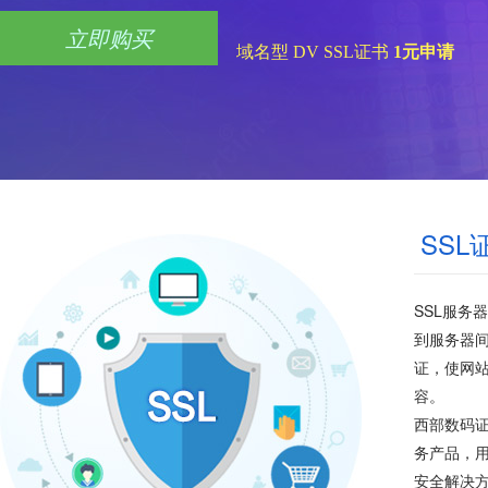
立即购买
域名型 DV SSL证书
1元申请
SS
SSL服务
到服务器间
证，使网
容。
西部数码证
务产品，用
安全解决