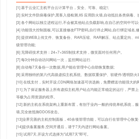
[1] 基于云业汇主机平台云计算平台，安全、可靠、稳定!;
[2] 实时文件防病毒保护,黑客入侵检测,IIS 应用防火墙,自动抵抗各类病毒、
[3] 各个网站以独立进程运行,不会被其他站点负载影响,在自己的空间中可以使用
[4] 功能强大控制面板,可以直接修改FTP密码,自行停止网站,自行绑定域名,
[5] 提供WEB上传文件、恢复备份、RAR压缩、RAR解压、站点重定向
级管理功能;
[6] 无障碍技术支持：24×7×365制技术支持，微笑面对任何用户。
[7] 每3分钟自动访问网站一次，监控网站运行.
[8] 自动每7天备份一次数据,用户能在管理中心自助恢复数据;
[9] 采用独特的第六代高级虚拟主机系统、数据双重保护、软硬件/透明防火
[10] 在线支付，实时开设,CDN网络加速器可供选购，免费赠送功能强大
[11] 为了保证服务器上所有虚拟主机用户站点均能正常稳定的运行，严禁上
等极为占用资源的程序。
[12] 新的主机在系统架构上重新布置，有别于业内一般的传统单机系统，
墙,完全效抵御DDOS攻击。
[13]业界完善的主机控制面板，40余项管理功能，可以自行在管理中心恢
[14]提供备案服务,空间开通后，请于7天内进行网站备案。
[15] 试用7天.开设方式选择为"试用7天"即可。