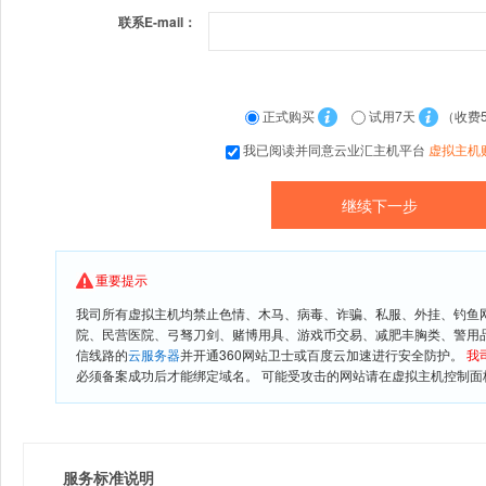
联系E-mail：
正式购买
试用7天
（收费
我已阅读并同意云业汇主机平台
虚拟主机
重要提示
我司所有虚拟主机均禁止色情、木马、病毒、诈骗、私服、外挂、钓鱼
院、民营医院、弓驽刀剑、赌博用具、游戏币交易、减肥丰胸类、警用
信线路的
云服务器
并开通360网站卫士或百度云加速进行安全防护。
我
必须备案成功后才能绑定域名。 可能受攻击的网站请在虚拟主机控制面板
服务标准说明